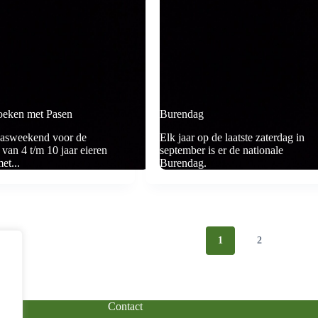
oeken met Pasen
Burendag
aasweekend voor de
Elk jaar op de laatste zaterdag in
 van 4 t/m 10 jaar eieren
september is er de nationale
et...
Burendag.
1
2
Contact