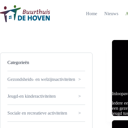
Ga
naar
de
Home
Nieuws
A
inhoud
Categorieën
Gezondsheids- en welzijnsactiviteiten
Inloopav
Jeugd-en kinderactiviteiten
ledere e
een geze
Sociale en recreatieve activiteiten
jeugd tus