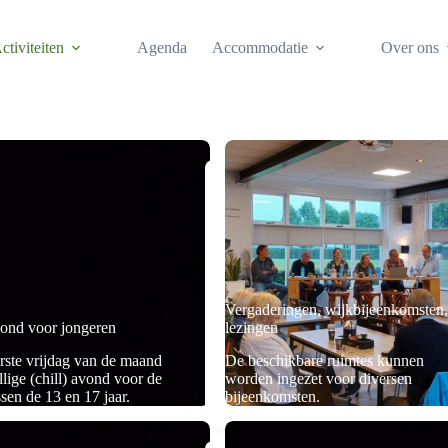
ctiviteiten
Agenda
Accommodatie
Over ons
Vergaderingen, wijkbijeenkomsten,
ond voor jongeren
lezingen
erste vrijdag van de maand
De beschikbare ruimtes kunnen
llige (chill) avond voor de
worden ingezet voor diversen
sen de 13 en 17 jaar.
bijeenkomsten.